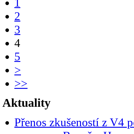
1
2
3
4
5
>
>>
Aktuality
Přenos zkušeností z V4 p