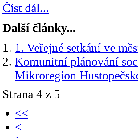
Číst dál...
Další články...
1. Veřejné setkání ve mě
Komunitní plánování soc
Mikroregion Hustopečsk
Strana 4 z 5
<<
<