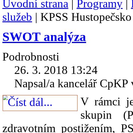
Úvodní strana
|
Programy
|
služeb
|
KPSS Hustopečsko
SWOT analýza
Podrobnosti
26. 3. 2018 13:24
Napsal/a kancelář CpKP
V rámci j
skupin (
zdravotním postižením, P