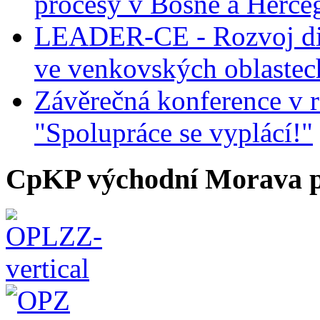
procesy v Bosně a Herce
LEADER-CE - Rozvoj dig
ve venkovských oblastec
Závěrečná konference v r
"Spolupráce se vyplácí!"
CpKP východní Morava p