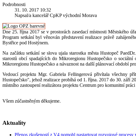
Podrobnosti
31. 10. 2017 10:32
Napsal/a kancelář CpKP východní Morava
Dne 25. října 2017 se v prostorách zasedací místnosti Městského ú
Program setkání byl věnován představení realizace právě zahájen
Bystřice pod Hostýnem.
Na začátku setkání se slova ujala starostka města Hustopeč Pae
starostů obcí spadajících do Mikroregionu Hustopečsko o sociáln
Mikroregionu Hustopečsko a návaznost na další plánovací období pros
Vedoucí projektu Mgr. Gabriela Fellingerová přivítala všechny p
Hustopečsko", jehož realizace probíhá od 1. října. 2017 do 30. září 2
místního zastoupení realizátora projektu Centrum pro komunitní prác
Všem zúčastněným děkujeme.
Aktuality
Přenos zkušeností z V4 pomohl nastartovat rozvojové procesy