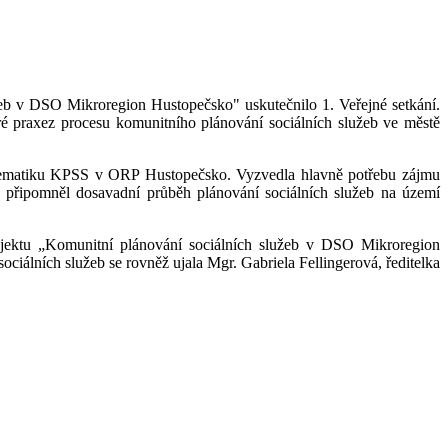
žeb v DSO Mikroregion Hustopečsko" uskutečnilo 1. Veřejné setkání.
 praxez procesu komunitního plánování sociálních služeb ve městě
blematiku KPSS v ORP Hustopečsko. Vyzvedla hlavně potřebu zájmu
 připomněl dosavadní průběh plánování sociálních služeb na území
rojektu „Komunitní plánování sociálních služeb v DSO Mikroregion
ociálních služeb se rovněž ujala Mgr. Gabriela Fellingerová, ředitelka