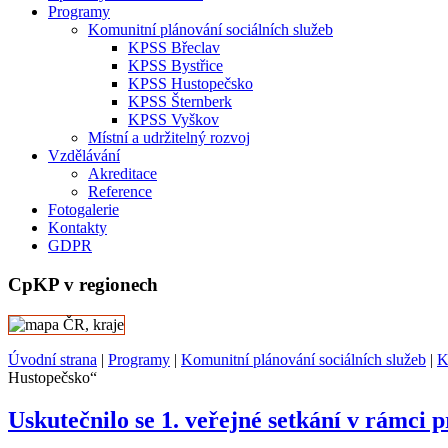
Programy
Komunitní plánování sociálních služeb
KPSS Břeclav
KPSS Bystřice
KPSS Hustopečsko
KPSS Šternberk
KPSS Vyškov
Místní a udržitelný rozvoj
Vzdělávání
Akreditace
Reference
Fotogalerie
Kontakty
GDPR
CpKP v regionech
Úvodní strana
|
Programy
|
Komunitní plánování sociálních služeb
|
K
Hustopečsko“
Uskutečnilo se 1. veřejné setkání v rámci