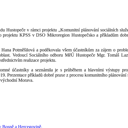
řadu Hustopeče v rámci projektu „Komunitní plánování sociálních slu
ého projektu KPSS v DSO Mikroregion Hustopečsko a příkladům dobré
dDr. Hana Potměšilová a poděkovala všem účastníkům za zájem o pro
í oblast. Vedoucí Sociálního odboru MěÚ Hustopeče Mgr. Tomáš Laz
třednictvím realizace projektu.
řítomné účastníky a seznámila je s průběhem a hlavními výstupy p
019. Prezentace příkladů dobré praxe z procesu komunitního plánování s
i východní Morava.
 v Bosně a Hercegovině.