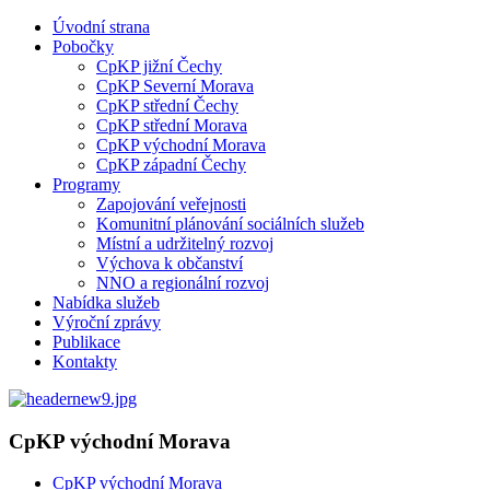
Úvodní strana
Pobočky
CpKP jižní Čechy
CpKP Severní Morava
CpKP střední Čechy
CpKP střední Morava
CpKP východní Morava
CpKP západní Čechy
Programy
Zapojování veřejnosti
Komunitní plánování sociálních služeb
Místní a udržitelný rozvoj
Výchova k občanství
NNO a regionální rozvoj
Nabídka služeb
Výroční zprávy
Publikace
Kontakty
CpKP východní Morava
CpKP východní Morava