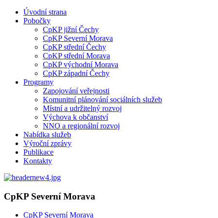
Úvodní strana
Pobočky
CpKP jižní Čechy
CpKP Severní Morava
CpKP střední Čechy
CpKP střední Morava
CpKP východní Morava
CpKP západní Čechy
Programy
Zapojování veřejnosti
Komunitní plánování sociálních služeb
Místní a udržitelný rozvoj
Výchova k občanství
NNO a regionální rozvoj
Nabídka služeb
Výroční zprávy
Publikace
Kontakty
CpKP Severní Morava
CpKP Severní Morava