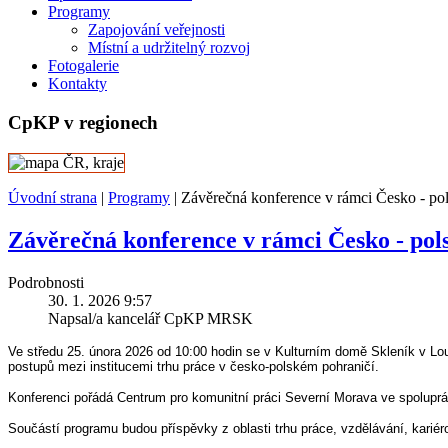
Programy
Zapojování veřejnosti
Místní a udržitelný rozvoj
Fotogalerie
Kontakty
CpKP v regionech
Úvodní strana
|
Programy
|
Závěrečná konference v rámci Česko - pol
Závěrečná konference v rámci Česko - pol
Podrobnosti
30. 1. 2026 9:57
Napsal/a kancelář CpKP MRSK
Ve středu 25. února 2026 od 10:00 hodin se v Kulturním domě Skleník v 
postupů mezi institucemi trhu práce v česko-polském pohraničí.
Konferenci pořádá Centrum pro komunitní práci Severní Morava ve spoluprá
Součástí programu budou příspěvky z oblasti trhu práce, vzdělávání, kariér