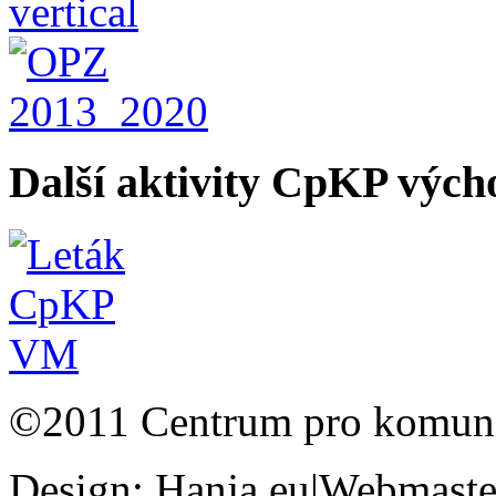
Další aktivity CpKP výc
©2011 Centrum pro komunit
Design: Hanja.eu|Webmaster