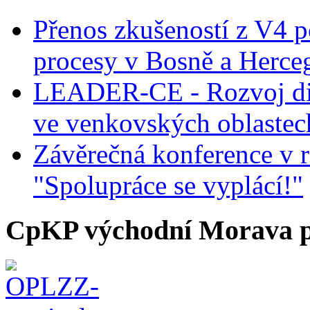
Přenos zkušeností z V4 p
procesy v Bosně a Herce
LEADER-CE - Rozvoj dig
ve venkovských oblastec
Závěrečná konference v r
"Spolupráce se vyplácí!"
CpKP východní Morava p