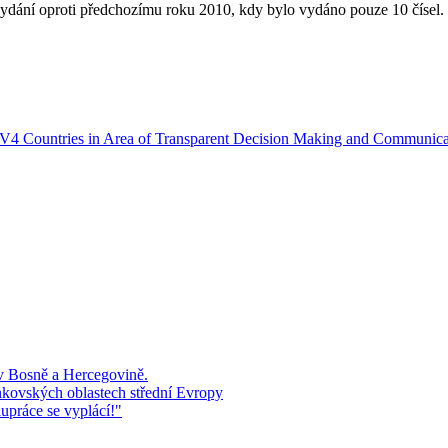
vydání oproti předchozímu roku 2010, kdy bylo vydáno pouze 10 čísel.
in V4 Countries in Area of Transparent Decision Making and Communica
 v Bosně a Hercegovině.
kovských oblastech střední Evropy
upráce se vyplácí!"