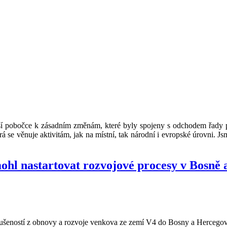
ší pobočce k zásadním změnám, které byly spojeny s odchodem řady pr
se věnuje aktivitám, jak na místní, tak národní i evropské úrovni. Jsm
ohl nastartovat rozvojové procesy v Bosně 
kušeností z obnovy a rozvoje venkova ze zemí V4 do Bosny a Hercegovi