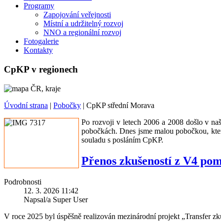
Programy
Zapojování veřejnosti
Místní a udržitelný rozvoj
NNO a regionální rozvoj
Fotogalerie
Kontakty
CpKP v regionech
Úvodní strana
|
Pobočky
|
CpKP střední Morava
Po rozvoji v letech 2006 a 2008 došlo v na
pobočkách. Dnes jsme malou pobočkou, která 
souladu s posláním CpKP.
Přenos zkušeností z V4 pom
Podrobnosti
12. 3. 2026 11:42
Napsal/a Super User
V roce 2025 byl úspěšně realizován mezinárodní projekt „Transfer z