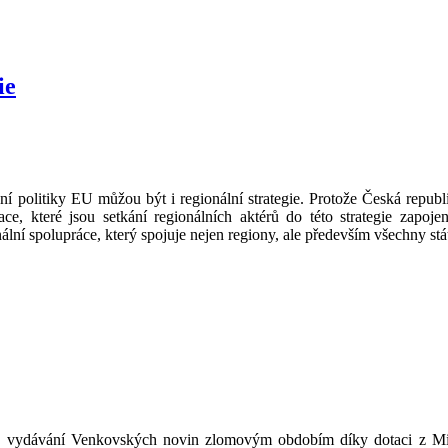
ie
politiky EU můžou být i regionální strategie. Protože Česká republ
ce, které jsou setkání regionálních aktérů do této strategie zapoj
nální spolupráce, který spojuje nejen regiony, ale především všechny s
ydávání Venkovských novin zlomovým obdobím díky dotaci z Minis