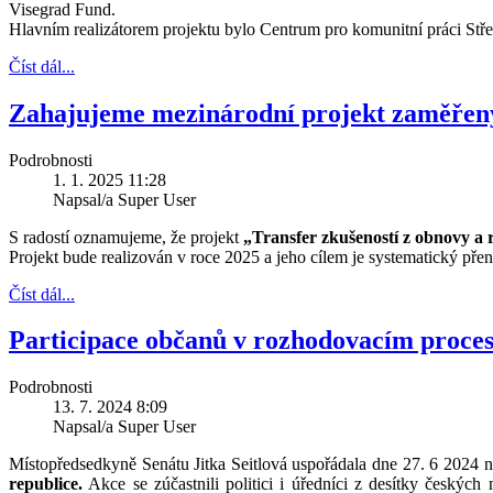
Visegrad Fund.
Hlavním realizátorem projektu bylo Centrum pro komunitní práci Stř
Číst dál...
Zahajujeme mezinárodní projekt zaměřený
Podrobnosti
1. 1. 2025 11:28
Napsal/a Super User
S radostí oznamujeme, že projekt
„Transfer zkušeností z obnovy a
Projekt bude realizován v roce 2025 a jeho cílem je systematický p
Číst dál...
Participace občanů v rozhodovacím proces
Podrobnosti
13. 7. 2024 8:09
Napsal/a Super User
Místopředsedkyně Senátu Jitka Seitlová uspořádala dne 27. 6 2024 na
republice.
Akce se zúčastnili politici i úředníci z desítky českých