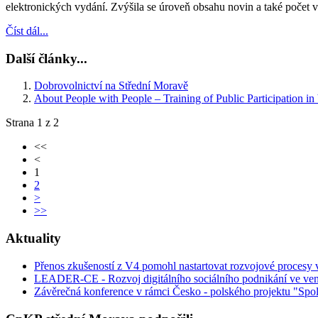
elektronických vydání. Zvýšila se úroveň obsahu novin a také počet 
Číst dál...
Další články...
Dobrovolnictví na Střední Moravě
About People with People – Training of Public Participation 
Strana 1 z 2
<<
<
1
2
>
>>
Aktuality
Přenos zkušeností z V4 pomohl nastartovat rozvojové procesy
LEADER-CE - Rozvoj digitálního sociálního podnikání ve ven
Závěrečná konference v rámci Česko - polského projektu "Spol