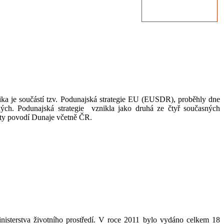
ika je součástí tzv. Podunajská strategie EU (EUSDR), proběhly dne
ených. Podunajská strategie vznikla jako druhá ze čtyř současných
táty povodí Dunaje včetně ČR.
terstva životního prostředí. V roce 2011 bylo vydáno celkem 18