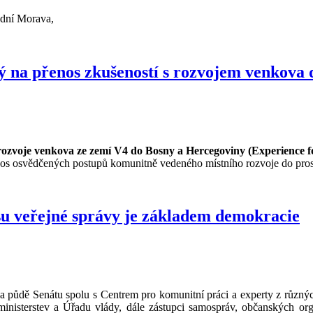
ední Morava,
 na přenos zkušeností s rozvojem venkova 
 rozvoje venkova ze zemí V4 do Bosny a Hercegoviny (Experience f
řenos osvědčených postupů komunitně vedeného místního rozvoje do pro
u veřejné správy je základem demokracie
 půdě Senátu spolu s Centrem pro komunitní práci a experty z různých
 ministerstev a Úřadu vlády, dále zástupci samospráv, občanských org