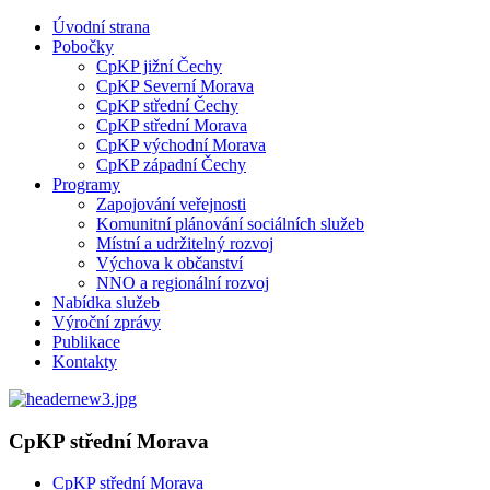
Úvodní strana
Pobočky
CpKP jižní Čechy
CpKP Severní Morava
CpKP střední Čechy
CpKP střední Morava
CpKP východní Morava
CpKP západní Čechy
Programy
Zapojování veřejnosti
Komunitní plánování sociálních služeb
Místní a udržitelný rozvoj
Výchova k občanství
NNO a regionální rozvoj
Nabídka služeb
Výroční zprávy
Publikace
Kontakty
CpKP střední Morava
CpKP střední Morava