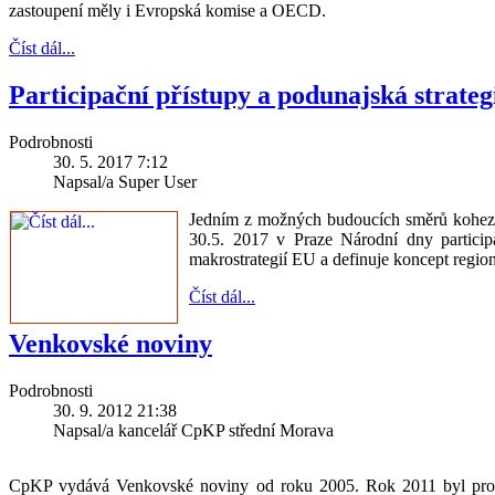
zastoupení měly i Evropská komise a OECD.
Číst dál...
Participační přístupy a podunajská strateg
Podrobnosti
30. 5. 2017 7:12
Napsal/a Super User
Jedním z možných budoucích směrů kohezní 
30.5. 2017 v Praze Národní dny participa
makrostrategií EU a definuje koncept regio
Číst dál...
Venkovské noviny
Podrobnosti
30. 9. 2012 21:38
Napsal/a kancelář CpKP střední Morava
CpKP vydává Venkovské noviny od roku 2005. Rok 2011 byl pro v