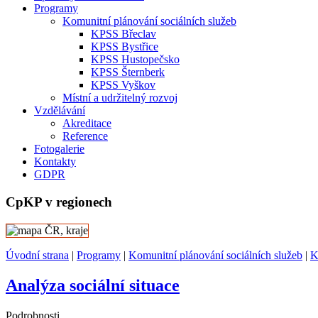
Programy
Komunitní plánování sociálních služeb
KPSS Břeclav
KPSS Bystřice
KPSS Hustopečsko
KPSS Šternberk
KPSS Vyškov
Místní a udržitelný rozvoj
Vzdělávání
Akreditace
Reference
Fotogalerie
Kontakty
GDPR
CpKP v regionech
Úvodní strana
|
Programy
|
Komunitní plánování sociálních služeb
|
K
Analýza sociální situace
Podrobnosti