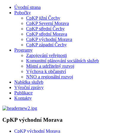
Úvodní strana
Pobočky
CpKP jižní Čechy
CpKP Severní Morava
CpKP střední Čechy
CpKP střední Morava
CpKP východní Morava
CpKP západní Čechy
Programy
Zapojování veřejnosti
Komunitní plánování sociálních služeb
Místní a udržitelný rozvoj
Výchova k občanství
NNO a regionální rozvoj
Nabídka služeb
Výroční zprávy
Publikace
Kontakty
CpKP východní Morava
CpKP východní Morava