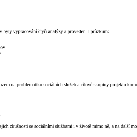
 byly vypracování čtyři analýzy a proveden 1 průzkum:
kov
v
razem na problematiku sociálních služeb a cílové skupiny projektu komu
v
ejich zkušnosti se sociálními službami i v životě mimo ně, a na další mo