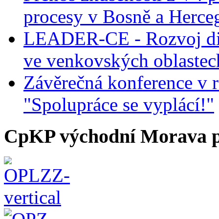
procesy v Bosně a Herce
LEADER-CE - Rozvoj dig
ve venkovských oblastec
Závěrečná konference v r
"Spolupráce se vyplácí!"
CpKP východní Morava p