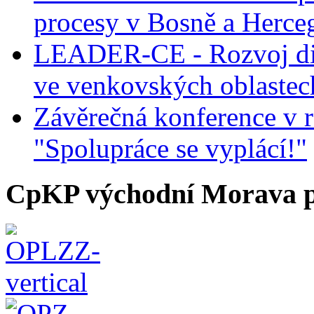
procesy v Bosně a Herce
LEADER-CE - Rozvoj dig
ve venkovských oblastec
Závěrečná konference v r
"Spolupráce se vyplácí!"
CpKP východní Morava p