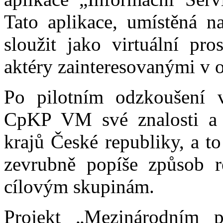
Tato aplikace, umístěná n
sloužit jako virtuální pr
aktéry zainteresovanými v o
Po pilotním odzkoušení v
CpKP VM své znalosti a n
krajů České republiky, a t
zevrubně popíše způsob re
cílovým skupinám.
Projekt „Mezinárodním p