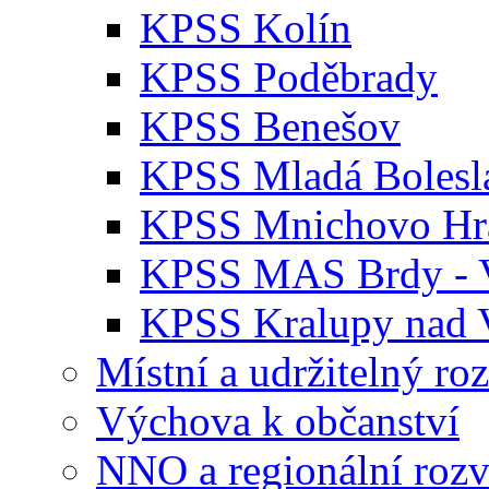
KPSS Kolín
KPSS Poděbrady
KPSS Benešov
KPSS Mladá Bolesl
KPSS Mnichovo Hra
KPSS MAS Brdy - V
KPSS Kralupy nad 
Místní a udržitelný ro
Výchova k občanství
NNO a regionální rozv