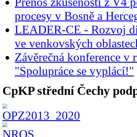
Přenos zkušeností z V4 p
procesy v Bosně a Herce
LEADER-CE - Rozvoj dig
ve venkovských oblastec
Závěrečná konference v r
"Spolupráce se vyplácí!"
CpKP střední Čechy podp