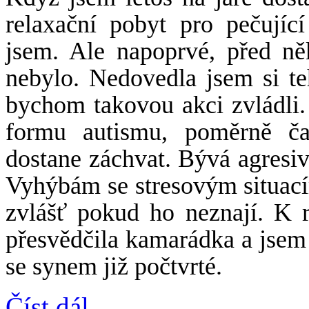
relaxační pobyt pro pečující
jsem. Ale napoprvé, před něk
nebylo. Nedovedla jsem si te
bychom takovou akci zvládli.
formu autismu, poměrně ča
dostane záchvat. Bývá agresivn
Vyhýbám se stresovým situací
zvlášť pokud ho neznají. K 
přesvědčila kamarádka a jsem 
se synem již počtvrté.
Číst dál...