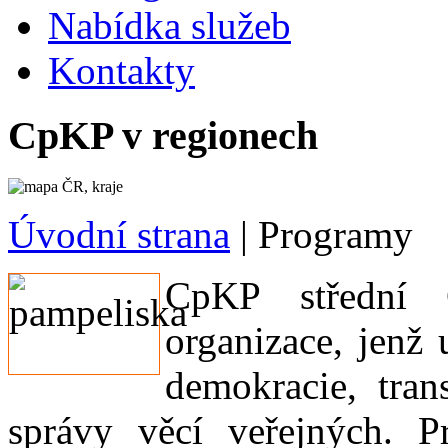
Nabídka služeb
Kontakty
CpKP v regionech
Úvodní strana
|
Programy
CpKP střední Č
organizace, jenž 
demokracie, tran
správy věcí veřejných. P