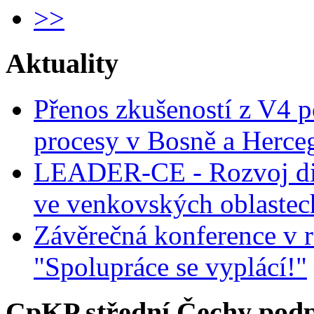
>>
Aktuality
Přenos zkušeností z V4 p
procesy v Bosně a Herce
LEADER-CE - Rozvoj dig
ve venkovských oblastec
Závěrečná konference v r
"Spolupráce se vyplácí!"
CpKP střední Čechy podp