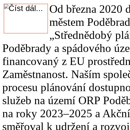
Od března 2020 d
městem Poděbrady
„Střednědobý plá
Poděbrady a spádového úze
financovaný z EU prostřed
Zaměstnanost. Naším společ
procesu plánování dostupno
služeb na území ORP Podě
na roky 2023–2025 a Akčníh
směřoval k udržení a rozvoj