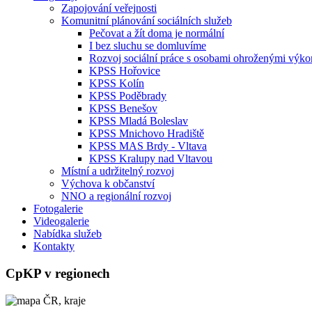
Zapojování veřejnosti
Komunitní plánování sociálních služeb
Pečovat a žít doma je normální
I bez sluchu se domluvíme
Rozvoj sociální práce s osobami ohroženými výko
KPSS Hořovice
KPSS Kolín
KPSS Poděbrady
KPSS Benešov
KPSS Mladá Boleslav
KPSS Mnichovo Hradiště
KPSS MAS Brdy - Vltava
KPSS Kralupy nad Vltavou
Místní a udržitelný rozvoj
Výchova k občanství
NNO a regionální rozvoj
Fotogalerie
Videogalerie
Nabídka služeb
Kontakty
CpKP v regionech