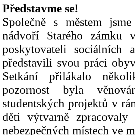
Představme se!
asistence).
Na
základě
Společně s městem jsme
sociologického
výzkumu
nádvoří Starého zámku v
jsme
popsali
představy
poskytovateli sociálních
rodin
o
představili svou práci oby
tom,
jaké
konkrétní
Setkání přilákalo několi
služby
a
pozornost byla věnová
v jakém
časovém
horizontu
studentských projektů v rá
budou
pro
děti výtvarně zpracovaly
své
blízké
potřebovat.
nebezpečných místech ve m