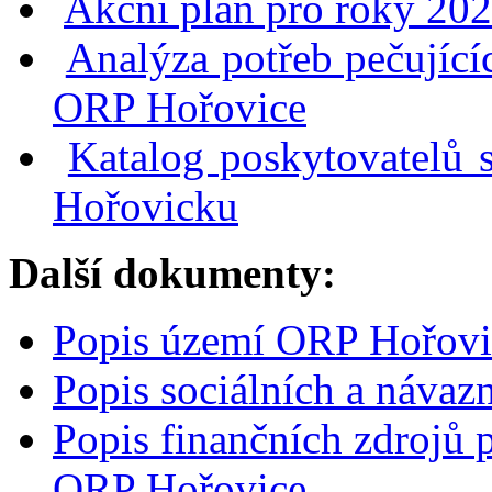
Akční plán pro roky 20
odborníky.
Dále
Analýza potřeb pečující
jsme
iniciovali
ORP Hořovice
a
při
pracovních
Katalog poskytovatelů 
setkáních
podpořili
Hořovicku
vznik
poradenského
místa
na
Další dokumenty:
Městském
úřadě
v Hořovicích,
Popis území ORP Hořovi
které
odborně
zajišťuje
Popis sociálních a náva
Centrum
pro
Popis finančních zdrojů p
integraci
cizinců.
ORP Hořovice