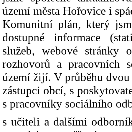
vyloučením,
území města Hořovice i sp
rodinám
ve
složité
Komunitní plán, který jsme
životní
situaci,
dostupné informace (stati
pečujícím
rodinám
nebo
služeb, webové stránky o
službám
pro
rozhovorů a pracovních se
seniory
a
lidi
území žijí. V průběhu dvou 
se
zdravotním
zástupci obcí, s poskytovat
postižením.
Vedli
jsme
s pracovníky sociálního od
také
individuální
rozhovory
s učiteli a dalšími odborn
s rodiči
dětí
se