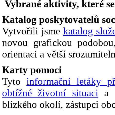
Vybrané aktivity, které s
Vybrané
aktivity,
které
Katalog poskytovatelů soc
se
nám
Vytvořili jsme
katalog služ
podařily:
Katalog
novou grafickou podobou,
poskytovatelů
sociálních
orientaci a větší srozumiteln
a
návazných
služeb
Karty pomoci
Vytvořili
jsme
Tyto
informační letáky př
katalog
služeb
určený
obtížné životní situaci
a s
pro
širokou
blízkého okolí, zástupci obc
veřejnost
s
novou