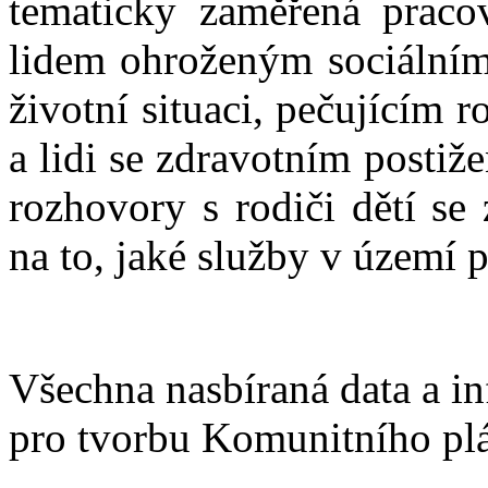
tematicky zaměřená pracov
zdravotním
postižením
lidem ohroženým sociálním
zaměřené
na
to,
životní situaci, pečujícím
jaké
služby
a lidi se zdravotním postiž
v území
postrádají.
rozhovory s rodiči dětí se
Všechna
nasbíraná
na to, jaké služby v území p
data
a
informace
sloužily
jako
podklad
pro
Všechna nasbíraná data a i
tvorbu
Komunitního
plánu
pro tvorbu Komunitního plán
i
dílčích
analýz.