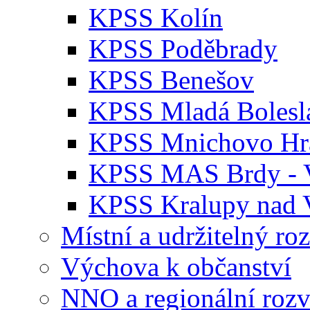
území
KPSS Kolín
města
Hořovice
i
KPSS Poděbrady
spádových
obcí
KPSS Benešov
ORP
Hořovice.
KPSS Mladá Bolesl
Komunitní
plán,
KPSS Mnichovo Hra
který
jsme
zpracovali,
KPSS MAS Brdy - V
se
opírá
KPSS Kralupy nad 
o
veřejně
dostupné
Místní a udržitelný ro
informace
(statistická
Výchova k občanství
data,
registr
sociálních
NNO a regionální rozv
služeb,