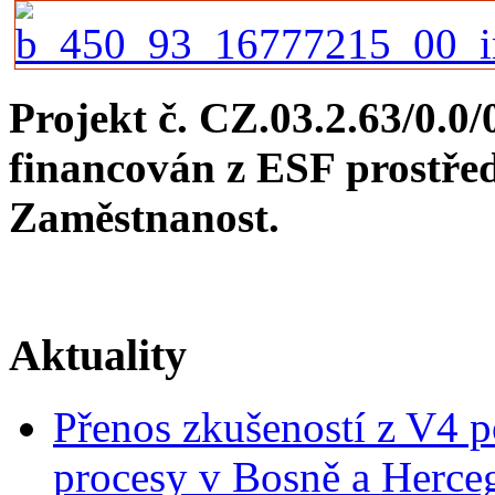
svou
práci
obyvatelům
Hořovic
i
Projekt č. CZ.03.2.63/0.0
okolních
obcí.
Setkání
financován z ESF prostř
přilákalo
několik
Zaměstnanost.
desítek
účastníků.
Zvláštní
pozornost
byla
věnována
prezentaci
Aktuality
žákovských
a
studentských
projektů
Přenos zkušeností z V4 p
v rámci
soutěže
procesy v Bosně a Herce
Bezpečné
město,