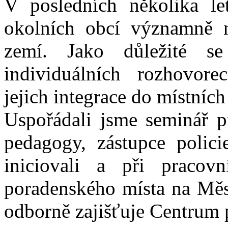
V posledních několika le
postižené
v území
okolních obcí významně n
ORP
Hořovice
zemí. Jako důležité se
V území
ORP
individuálních rozhovor
Hořovice
chybí
služby
jejich integrace do místních
pro
rodiny,
Uspořádali jsme seminář p
které
pečují
o
pedagogy, zástupce polici
zdravotně
postižené
iniciovali a při pracovn
děti
či
dospělé
poradenského místa na Měs
(denní
stacionář,
odborně zajišťuje Centrum p
odlehčovací
služby,
osobní