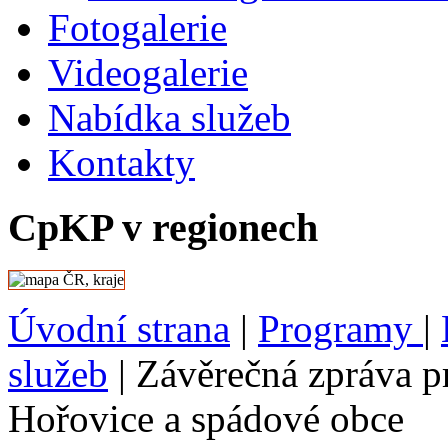
webové
Fotogalerie
stránky
organizací
apod.)
Videogalerie
i
informace
Nabídka služeb
z rozhovorů
a pracovních
setkání
Kontakty
s desítkami
lidí,
kteří
CpKP v regionech
v území
žijí.
V průběhu
dvou
let
jsme
Úvodní strana
|
Programy
|
uskutečnili
rozhovory
služeb
|
Závěrečná zpráva p
se
zástupci
obcí,
Hořovice a spádové obce
s poskytovateli
sociálních