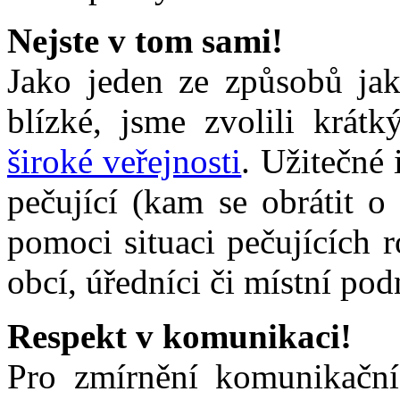
Integrace
Nejste v tom sami!
cizinců
na
Jako jeden ze způsobů jak
Hořovicku
V posledních
blízké, jsme zvolili krát
několika
letech
široké veřejnosti
. Užitečné
v Hořovicích
a
některých
pečující (kam se obrátit o
okolních
obcí
pomoci situaci pečujících r
významně
narostl
počet
obcí, úředníci či místní pod
cizinců
z různých
zemí.
Respekt v komunikaci!
Jako
důležité
se
Pro zmírnění komunikačníc
při
pracovních