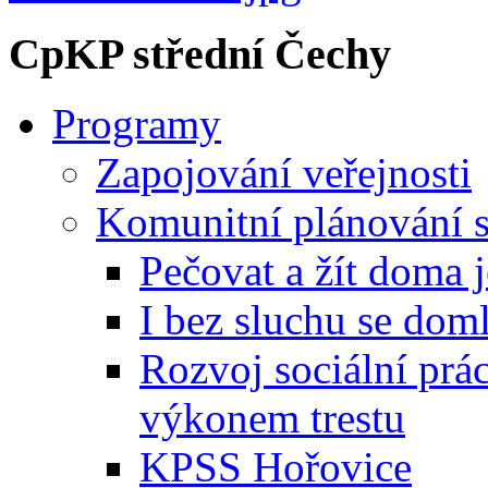
městem
CpKP střední Čechy
Hořovice
spolupracuje
při
tvorbě
Programy
komunitního
plánu
sociálních
Zapojování veřejnosti
služeb
dlouhodobě,
Komunitní plánování s
již
od
roku
Pečovat a žít doma 
2012.
Od
I bez sluchu se dom
ledna
2018
jsme
Rozvoj sociální prá
společně
aktualizovali
výkonem trestu
stávající
komunitní
plán
KPSS Hořovice
pro