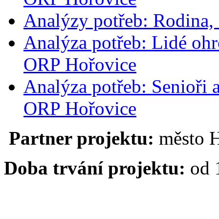
Analýzy potřeb: Rodina,
Představme
se!
Analýza potřeb: Lidé oh
Společně
s městem
jsme
ORP Hořovice
v květnu
2018
Analýza potřeb: Senioři 
uspořádali
na
nádvoří
ORP Hořovice
Starého
zámku
v Hořovicích
Partner projektu:
město H
veřejné
setkání
s poskytovateli
Doba trvání projektu:
od 1
sociálních
a
návazných
služeb,
na
kterém
představili