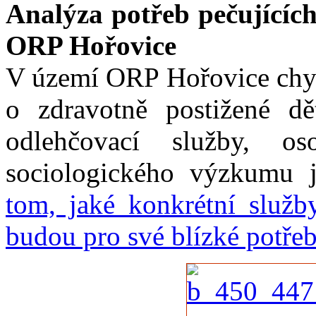
grafickou
Analýza potřeb pečujících
podobou,
která
ORP Hořovice
umožňuje
čtenáři
snazší
V území ORP Hořovice chybí
orientaci
a
o zdravotně postižené dět
větší
srozumitelnost.
odlehčovací služby, os
sociologického výzkumu
Karty
pomoci
tom, jaké konkrétní služ
Tyto
informační
budou pro své blízké potřeb
letáky
představují
reálné
příběhy
lidí
v
obtížné
životní