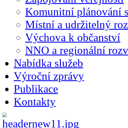
Komunitní plánování s
Místní a udržitelný ro
Výchova k občanství
NNO a regionální rozv
Nabídka služeb
Výroční zprávy
Publikace
Centrum
Kontakty
pro
komunitní
práci
střední
Čechy
s