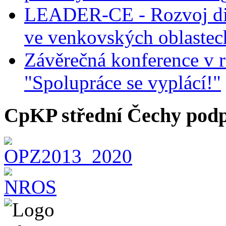
kdy
LEADER-CE - Rozvoj dig
děti
výtvarně
ve venkovských oblastec
zpracovaly
své
představy
Závěrečná konference v r
o
bezpečných
"Spolupráce se vyplácí!"
a
nebezpečných
místech
ve
CpKP střední Čechy podp
městě.
Nejste
v tom
sami!
Jako
jeden
ze
způsobů
jak