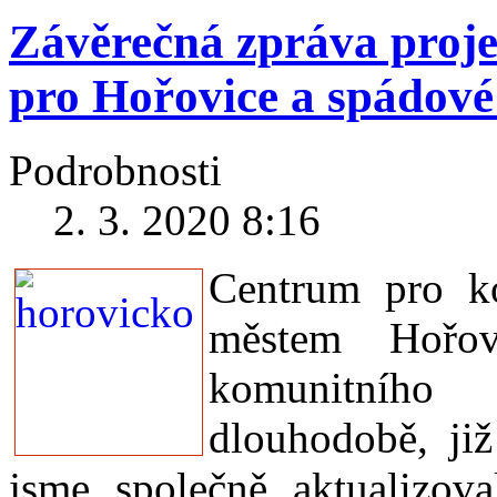
a
návazných
Závěrečná zpráva proj
služeb,
s pracovníky
pro Hořovice a spádové
sociálního
odboru
Městského
úřadu
Podrobnosti
Hořovice,
s učiteli
a
2. 3. 2020 8:16
dalšími
odborníky.
Opakovaně
Centrum pro ko
jsme
organizovali
městem Hořov
tematicky
zaměřená
pracovní
komunitního
setkání,
věnovaná
dlouhodobě, ji
například
lidem
ohroženým
jsme společně aktualizova
sociálním