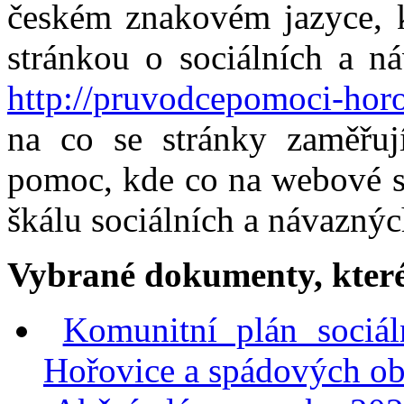
českém znakovém jazyce, k
setkáních
i
individuálních
stránkou o sociálních a n
rozhovorech
opakovaně
http://pruvodcepomoci-horo
ukazovalo
téma
jejich
na co se stránky zaměřují
integrace
do
pomoc, kde co na webové st
místních
společenství.
škálu sociálních a návaznýc
Uspořádali
jsme
seminář
Vybrané dokumenty, které
pro
pracovníky
městského
Komunitní plán sociá
úřadu,
pedagogy,
zástupce
Hořovice a spádových o
policie
a
další