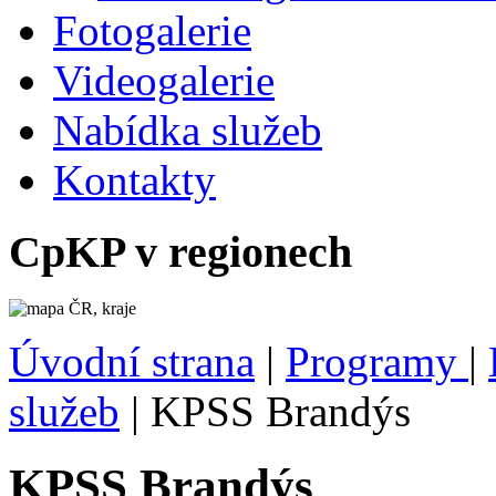
Fotogalerie
Videogalerie
Nabídka služeb
Kontakty
CpKP v regionech
Úvodní strana
|
Programy
|
služeb
|
KPSS Brandýs
KPSS Brandýs