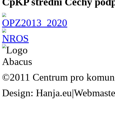
CpKP střední Čechy podp
©2011 Centrum pro komunit
Design: Hanja.eu|Webmaster