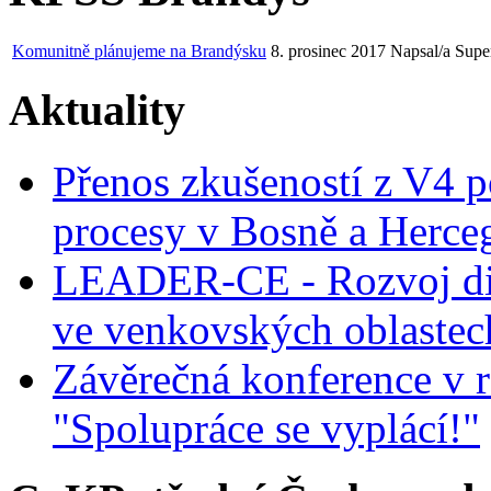
Komunitně plánujeme na Brandýsku
8. prosinec 2017
Napsal/a Supe
Aktuality
Přenos zkušeností z V4 p
procesy v Bosně a Herce
LEADER-CE - Rozvoj dig
ve venkovských oblastec
Závěrečná konference v r
"Spolupráce se vyplácí!"