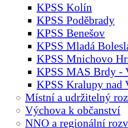
KPSS Kolín
KPSS Poděbrady
KPSS Benešov
KPSS Mladá Bolesl
KPSS Mnichovo Hra
KPSS MAS Brdy - V
KPSS Kralupy nad 
Místní a udržitelný ro
Výchova k občanství
NNO a regionální rozv