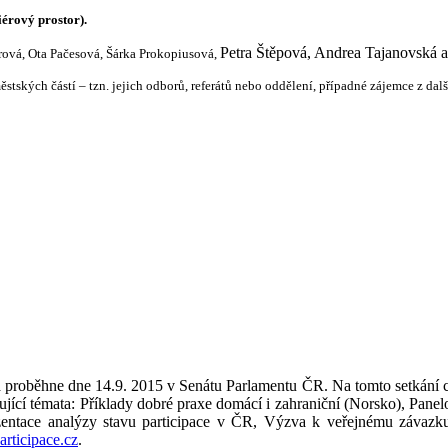
érový prostor).
Petra Štěpová, Andrea Tajanovská a 
rová, Ota Pačesová, Šárka Prokopiusová,
ských částí – tzn. jejich odborů, referátů nebo oddělení, případné zájemce z další
rá proběhne dne 14.9. 2015 v Senátu Parlamentu ČR. Na tomto setkání 
ící témata: Příklady dobré praxe domácí i zahraniční (Norsko), Panelov
ezentace analýzy stavu participace v ČR, Výzva k veřejnému závazku
rticipace.cz
.