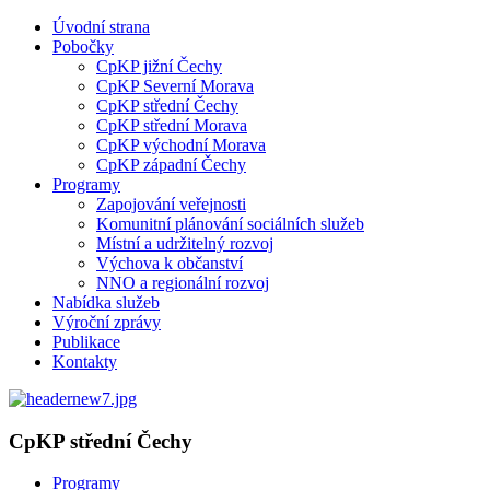
Úvodní strana
Pobočky
CpKP jižní Čechy
CpKP Severní Morava
CpKP střední Čechy
CpKP střední Morava
CpKP východní Morava
CpKP západní Čechy
Programy
Zapojování veřejnosti
Komunitní plánování sociálních služeb
Místní a udržitelný rozvoj
Výchova k občanství
NNO a regionální rozvoj
Nabídka služeb
Výroční zprávy
Publikace
Kontakty
CpKP střední Čechy
Programy