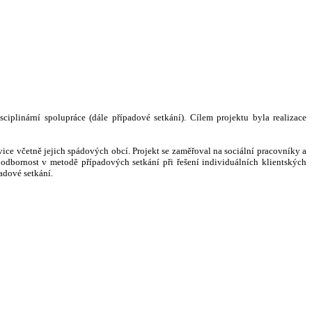
iplinární spolupráce (dále případové setkání). Cílem projektu byla realizace
ice včetně jejich spádových obcí. Projekt se zaměřoval na sociální pracovníky a
odbornost v metodě případových setkání při řešení individuálních klientských
adové setkání.