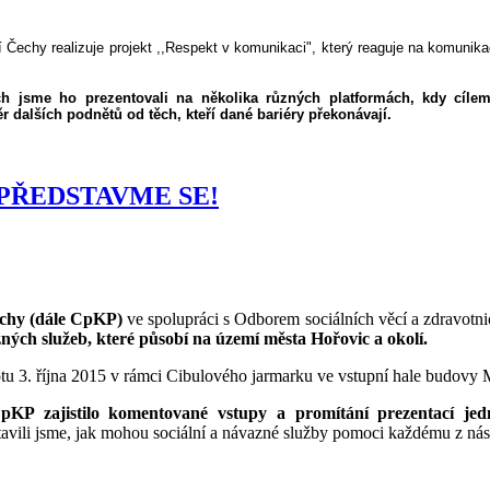
Čechy realizuje projekt ,,Respekt v komunikaci", který reaguje na komunik
h jsme ho prezentovali na několika různých platformách, kdy cílem
 dalších podnětů od těch, kteří dané bariéry překonávají.
ci PŘEDSTAVME SE!
echy (dále CpKP)
ve spolupráci s Odborem sociálních věcí a zdravotni
zných služeb, které působí na území města Hořovic a okolí.
tu 3. října 2015 v rámci Cibulového jarmarku ve vstupní hale budovy 
pKP zajistilo komentované vstupy a promítání prezentací jedn
avili jsme, jak mohou sociální a návazné služby pomoci každému z nás 