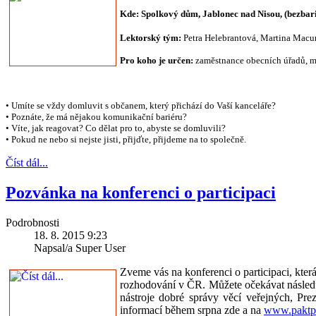
Kde: Spolkový dům, Jablonec nad Nisou, (bezbari
Lektorský tým:
Petra Helebrantová, Martina Macu
Pro koho je určen:
zaměstnance obecních úřadů, měst
• Umíte se vždy domluvit s občanem, který přichází do Vaší kanceláře?
• Poznáte, že má nějakou komunikační bariéru?
• Víte, jak reagovat? Co dělat pro to, abyste se domluvili?
• Pokud ne nebo si nejste jisti, přijďte, přijdeme na to společně.
Číst dál...
Pozvánka na konferenci o participaci
Podrobnosti
18. 8. 2015 9:23
Napsal/a Super User
Zveme vás na konferenci o participaci, kte
rozhodování v ČR. Můžete očekávat následuj
nástroje dobré správy věcí veřejných, Pr
informací během srpna zde a na
www.paktpa