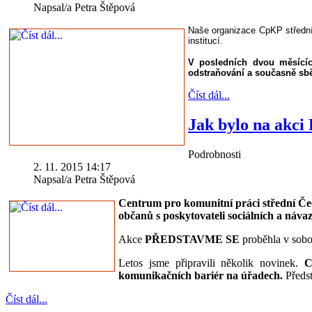
Napsal/a Petra Štěpová
Naše organizace CpKP střední 
institucí.
V posledních dvou měsícíc
odstraňování a současně sběr
Číst dál...
Jak bylo na ak
Podrobnosti
2. 11. 2015 14:17
Napsal/a Petra Štěpová
Centrum pro komunitní práci střední Č
občanů s poskytovateli sociálních a náva
Akce
PŘEDSTAVME SE
proběhla v sobo
Letos jsme připravili několik novinek.
C
komunikačních bariér na úřadech.
Předst
Číst dál...