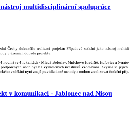
nástroj multidisciplinární spolupráce
ní Čechy dokončilo realizaci projektu Případové setkání jako nástroj multidisc
tody v územích dopadu projektu.
4 hodin) ve 4 lokalitách - Mladá Boleslav, Mnichovo Hradiště, Hořovice a Neratov
 podpořených osob byl 61 vyškolených účastníků vzdělávání. Zvýšila se jejich 
tického vzdělání nyní znají pravidla dané metody a mohou zrealizovat funkční příp
kt v komunikaci - Jablonec nad Nisou