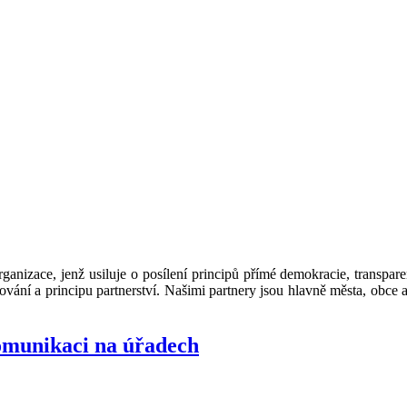
ganizace, jenž usiluje o posílení principů přímé demokracie, transpar
vání a principu partnerství. Našimi partnery jsou hlavně města, obce a
komunikaci na úřadech