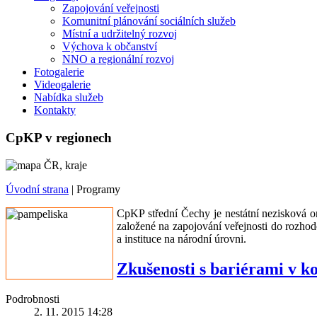
Zapojování veřejnosti
Komunitní plánování sociálních služeb
Místní a udržitelný rozvoj
Výchova k občanství
NNO a regionální rozvoj
Fotogalerie
Videogalerie
Nabídka služeb
Kontakty
CpKP v regionech
Úvodní strana
|
Programy
CpKP střední Čechy je nestátní nezisková or
založené na zapojování veřejnosti do rozhodo
a instituce na národní úrovni.
Zkušenosti s bariérami v 
Podrobnosti
2. 11. 2015 14:28