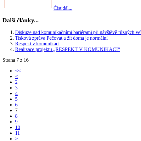
Číst dál...
Další články...
Diskuze nad komunikačními bariérami při návštěvě různých veře
Tisková zpráva Pečovat a žít doma je normální
Respekt v komunikaci
Realizace projektu „RESPEKT V KOMUNIKACI“
Strana 7 z 16
<<
<
2
3
4
5
6
7
8
9
10
11
>