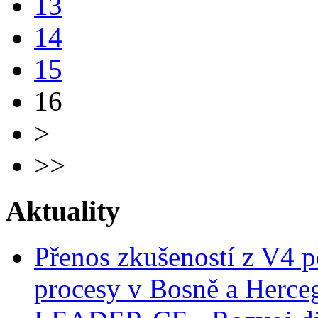
13
14
15
16
>
>>
Aktuality
Přenos zkušeností z V4 p
procesy v Bosně a Herce