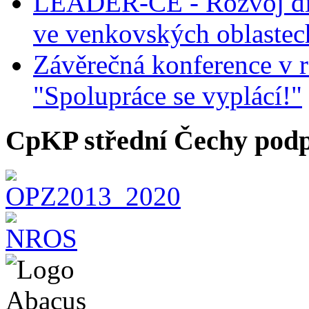
LEADER-CE - Rozvoj dig
ve venkovských oblastec
Závěrečná konference v r
"Spolupráce se vyplácí!"
CpKP střední Čechy podp