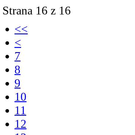
Strana 16 z 16
<<
<
7
8
9
10
11
12