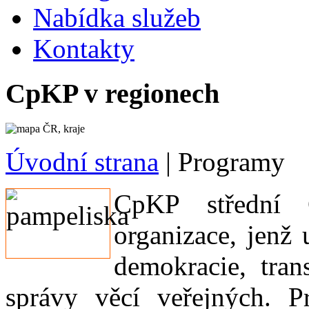
Nabídka služeb
Kontakty
CpKP v regionech
Úvodní strana
|
Programy
CpKP střední Č
organizace, jenž 
demokracie, tran
správy věcí veřejných. P