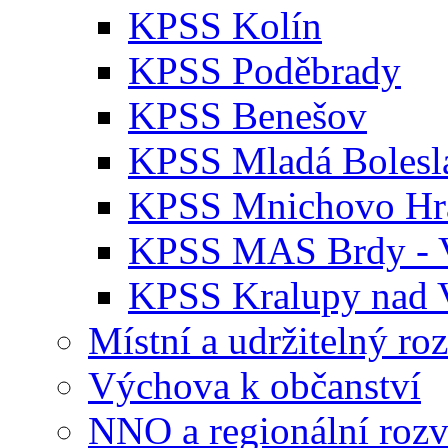
KPSS Kolín
KPSS Poděbrady
KPSS Benešov
KPSS Mladá Bolesl
KPSS Mnichovo Hra
KPSS MAS Brdy - V
KPSS Kralupy nad 
Místní a udržitelný ro
Výchova k občanství
NNO a regionální rozv