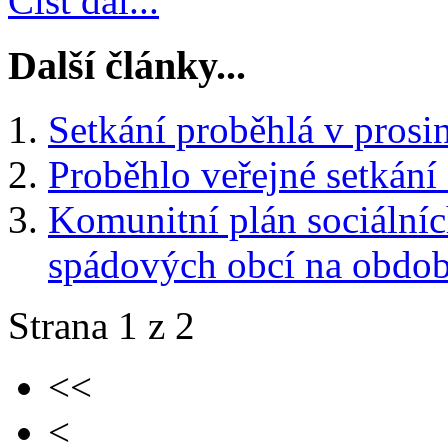
Číst dál...
Další články...
Setkání proběhlá v prosi
Proběhlo veřejné setkán
Komunitní plán sociálníc
spádových obcí na obdob
Strana 1 z 2
<<
<