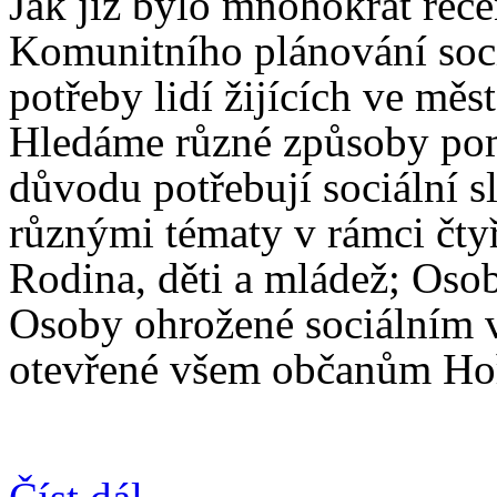
Jak již bylo mnohokrát řeče
Komunitního plánování soci
potřeby lidí žijících ve mě
Hledáme různé způsoby pomo
důvodu potřebují sociální s
různými tématy v rámci čtyř
Rodina, děti a mládež; Oso
Osoby ohrožené sociálním 
otevřené všem občanům Hoř