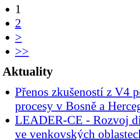
1
2
>
>>
Aktuality
Přenos zkušeností z V4 p
procesy v Bosně a Herce
LEADER-CE - Rozvoj dig
ve venkovských oblastec