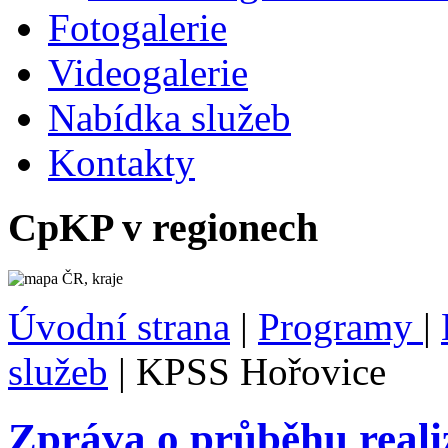
Fotogalerie
Videogalerie
Nabídka služeb
Kontakty
CpKP v regionech
Úvodní strana
|
Programy
|
služeb
|
KPSS Hořovice
Zpráva o průběhu real