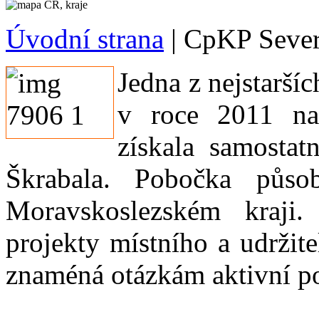
Úvodní strana
|
CpKP Sever
Jedna z nejstarš
v roce 2011 nap
získala samostat
Škrabala. Pobočka pů
Moravskoslezském kraji
projekty místního a udržit
znaméná otázkám aktivní po