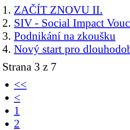
ZAČÍT ZNOVU II.
SIV - Social Impact Vouc
Podnikání na zkoušku
Nový start pro dlouhodo
Strana 3 z 7
<<
<
1
2