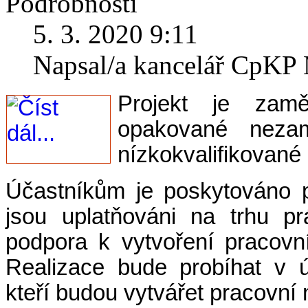
Podrobnosti
5. 3. 2020 9:11
Napsal/a kancelář CpK
Projekt je zam
opakované neza
nízkokvalifikovan
Účastníkům je poskytováno p
jsou uplatňováni na trhu p
podpora k vytvoření pracov
Realizace bude probíhat v ú
kteří budou vytvářet pracovní 