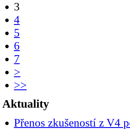
3
4
5
6
7
>
>>
Aktuality
Přenos zkušeností z V4 p