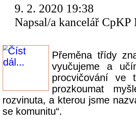
9. 2. 2020 19:38
Napsal/a kancelář CpK
Přeměna třídy z
vyučujeme a učí
procvičování ve 
prozkoumat myšl
rozvinuta, a kterou jsme nazva
se komunitu“.