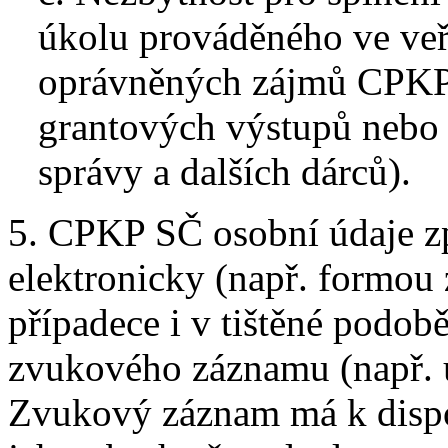
úkolu prováděného ve ve
oprávněných zájmů CPKP 
grantových výstupů nebo 
správy a dalších dárců).
5. CPKP SČ osobní údaje z
elektronicky (např. formou 
případece i v tištěné podob
zvukového záznamu (např. 
Zvukový záznam má k dispoz