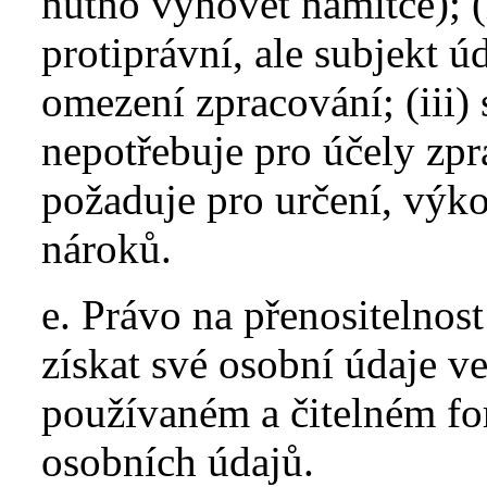
nutno vyhovět námitce); (
protiprávní, ale subjekt 
omezení zpracování; (iii) 
nepotřebuje pro účely zpra
požaduje pro určení, výk
nároků.
e. Právo na přenositelnos
získat své osobní údaje v
používaném a čitelném for
osobních údajů.