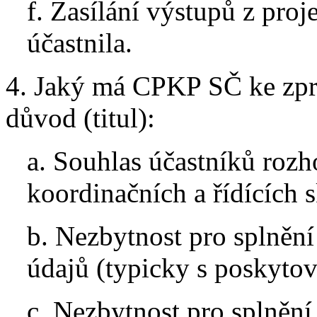
f. Zasílání výstupů z proj
účastnila.
4. Jaký má CPKP SČ ke zpr
důvod (titul):
a. Souhlas účastníků rozh
koordinačních a řídících s
b. Nezbytnost pro splněn
údajů (typicky s poskytov
c. Nezbytnost pro splnění