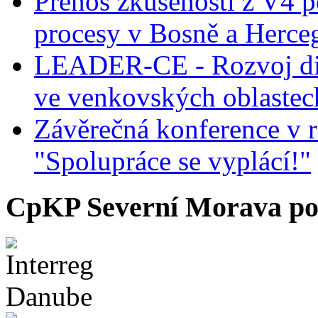
Přenos zkušeností z V4 p
procesy v Bosně a Herce
LEADER-CE - Rozvoj dig
ve venkovských oblastec
Závěrečná konference v r
"Spolupráce se vyplácí!"
CpKP Severní Morava po