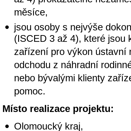
až 4) prokazatelně nezaměs
měsíce,
jsou osoby s nejvýše doko
(ISCED 3 až 4), které jsou k
zařízení pro výkon ústavní
odchodu z náhradní rodinné 
nebo bývalými klienty zaříz
pomoc.
Místo realizace projektu:
Olomoucký kraj,