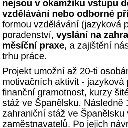
nejsou v okamžiku vstupu d
vzdělávání nebo odborné př
formou vzdělávání (jazyková pří
poradenství,
vyslání na zahra
měsíční praxe
, a zajištění n
trhu práce.
Projekt umožní až 20-ti osob
motivačních aktivit - jazyková p
finanční gramotnost, kurzy šit
stáž ve Španělsku. Následně 1
zahraniční stáž ve Španělsku
zaměstnavatelů. Po jejich náv