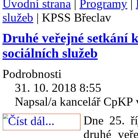
Úvodní strana
|
Programy
|
služeb
|
KPSS Břeclav
Druhé veřejné setkání 
sociálních služeb
Podrobnosti
31. 10. 2018 8:55
Napsal/a kancelář CpKP
Dne 25. ří
druhé veře