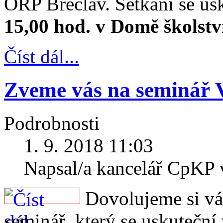
ORP Břeclav. Setkání se us
15,00 hod. v Domě školství
Číst dál...
Zveme vás na seminář 
Podrobnosti
1. 9. 2018 11:03
Napsal/a kancelář CpKP
Dovolujeme si vás
seminář, který se uskuteční