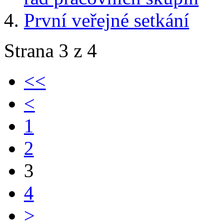
První veřejné setkání
Strana 3 z 4
<<
<
1
2
3
4
>