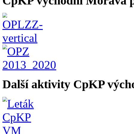
CpKP východní Morava p
Další aktivity CpKP výc