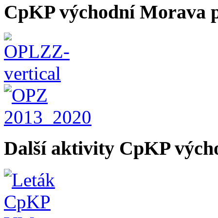
CpKP východní Morava p
Další aktivity CpKP výc