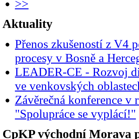
>>
Aktuality
Přenos zkušeností z V4 p
procesy v Bosně a Herce
LEADER-CE - Rozvoj dig
ve venkovských oblastec
Závěrečná konference v r
"Spolupráce se vyplácí!"
CpKP východní Morava p