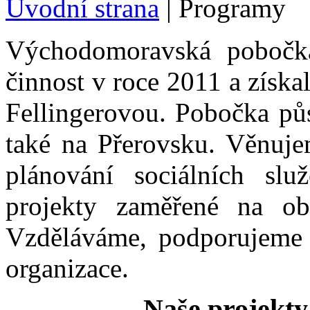
Úvodní strana
|
Programy
Východomoravská pobočk
činnost v roce 2011 a získa
Fellingerovou. Pobočka půs
také na Přerovsku. Věnuje
plánování sociálních sl
projekty zaměřené na obl
Vzděláváme, podporujeme a
organizace.
Naše projekty,