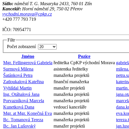
Sídlo:
náměstí T. G. Masaryka 2433,
760 01 Zlín
Kancelář:
Horní náměstí 29, 750 02 Přerov
vychodni.morava@cpkp.cz
+420 777 793 719
IČO: 70954771
Filtr
Počet zobrazení
Jméno
Pozice
Mgr. Fellingerová Gabriela
ředitelka CpKP východní Morava
gabrie
Surmová Milena
asistentka ředitelky
milena
Šatánková Petra
manažerka projektů
petra.
Zatloukalová Kateřina
finanční manažerka
kateri
Vyhlídal Martin
manažer projektů
martin
Ing. Otáhalová Jana
manažerka projektů
jana.o
Porvazníková Marcela
manažerka projektů
marcel
Kunetková Dana
vedoucí kanceláře
dana.k
Mgr. at Mgr. Konečná Eva
manažerka projektů
eva.k
Bc. Tomanová Tereza
manažerka projektů
tereza
Bc. Jan Lušovský
manažer projektů
jan.lu