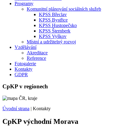
Programy
Komunitní plánování sociálních služeb
KPSS Břeclav
KPSS Bystřice
KPSS Hustopečsko
KPSS Šternberk
KPSS Vyškov
Místní a udržitelný rozvoj
Vzdělávání
Akreditace
Reference
Fotogalerie
Kontakty
GDPR
CpKP v regionech
Úvodní strana
|
Kontakty
CpKP východní Morava