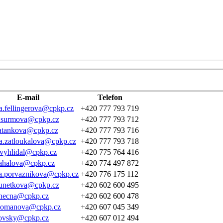
E-mail
Telefon
la.fellingerova@cpkp.cz
+420 777 793 719
.surmova@cpkp.cz
+420 777 793 712
satankova@cpkp.cz
+420 777 793 716
na.zatloukalova@cpkp.cz
+420 777 793 718
.vyhlidal@cpkp.cz
+420 775 764 416
tahalova@cpkp.cz
+420 774 497 872
a.porvaznikova@cpkp.cz
+420 776 175 112
unetkova@cpkp.cz
+420 602 600 495
onecna@cpkp.cz
+420 602 600 478
.tomanova@cpkp.cz
+420 607 045 349
sovsky@cpkp.cz
+420 607 012 494