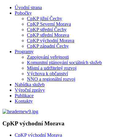
Úvodní strana
Pobočky
CpKP jižní Čechy
CpKP Severní Morava
CpKP střední Čechy
CpKP střední Morava
CpKP východní Morava
CpKP západní Čechy
Programy
Zapojování veřejnosti
Komunitní plánování sociálních služeb
Místní a udržitelný rozvoj
Výchova k občanství
NNO a regionální rozvoj
Nabídka služeb
Výroční zprávy
Publikace
Kontakty
CpKP východní Morava
CpKP východní Morava