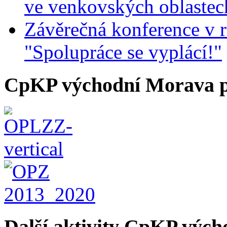
ve venkovských oblastec
Závěrečná konference v r
"Spolupráce se vyplácí!"
CpKP východní Morava p
Další aktivity CpKP výc