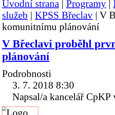
Úvodní strana
|
Programy
|
služeb
|
KPSS Břeclav
|
V B
komunitnímu plánování
V Břeclavi proběhl prv
plánování
Podrobnosti
3. 7. 2018 8:30
Napsal/a kancelář CpKP