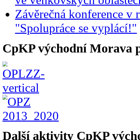
Závěrečná konference v r
"Spolupráce se vyplácí!"
CpKP východní Morava p
Další aktivity CpKP výc