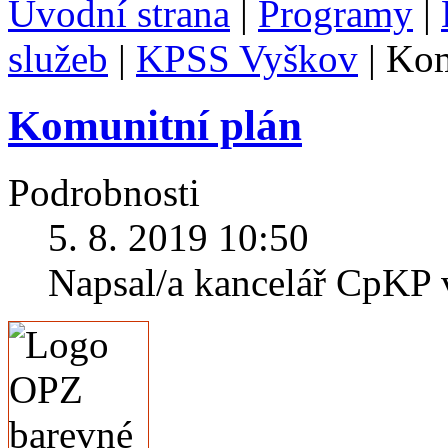
Úvodní strana
|
Programy
|
služeb
|
KPSS Vyškov
|
Kom
Komunitní plán
Podrobnosti
5. 8. 2019 10:50
Napsal/a kancelář CpKP