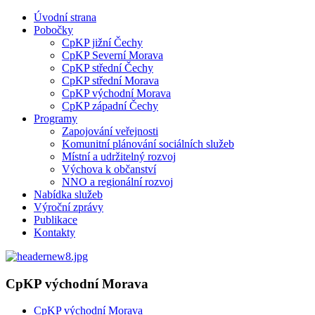
Úvodní strana
Pobočky
CpKP jižní Čechy
CpKP Severní Morava
CpKP střední Čechy
CpKP střední Morava
CpKP východní Morava
CpKP západní Čechy
Programy
Zapojování veřejnosti
Komunitní plánování sociálních služeb
Místní a udržitelný rozvoj
Výchova k občanství
NNO a regionální rozvoj
Nabídka služeb
Výroční zprávy
Publikace
Kontakty
CpKP východní Morava
CpKP východní Morava