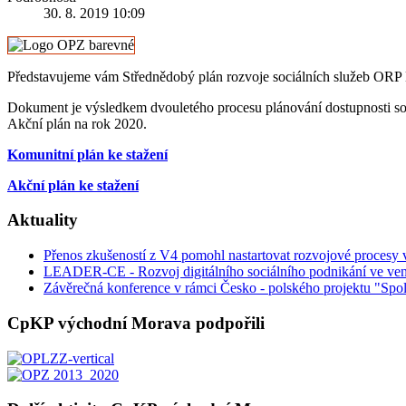
30. 8. 2019 10:09
Představujeme vám Střednědobý plán rozvoje sociálních služeb ORP
Dokument je výsledkem dvouletého procesu plánování dostupnosti so
Akční plán na rok 2020.
Komunitní plán ke stažení
Akční plán ke stažení
Aktuality
Přenos zkušeností z V4 pomohl nastartovat rozvojové procesy
LEADER-CE - Rozvoj digitálního sociálního podnikání ve ven
Závěrečná konference v rámci Česko - polského projektu "Spol
CpKP východní Morava podpořili