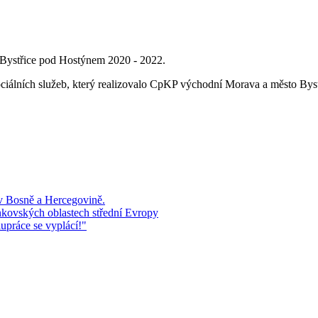
 Bystřice pod Hostýnem 2020 - 2022.
ciálních služeb, který realizovalo CpKP východní Morava a město Bys
 v Bosně a Hercegovině.
kovských oblastech střední Evropy
upráce se vyplácí!"