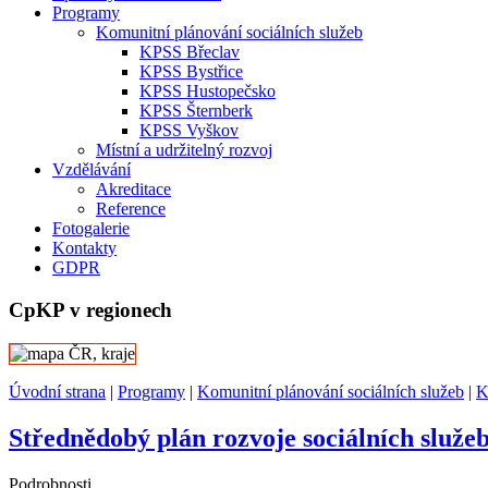
Programy
Komunitní plánování sociálních služeb
KPSS Břeclav
KPSS Bystřice
KPSS Hustopečsko
KPSS Šternberk
KPSS Vyškov
Místní a udržitelný rozvoj
Vzdělávání
Akreditace
Reference
Fotogalerie
Kontakty
GDPR
CpKP v regionech
Úvodní strana
|
Programy
|
Komunitní plánování sociálních služeb
|
K
Střednědobý plán rozvoje sociálních služ
Podrobnosti