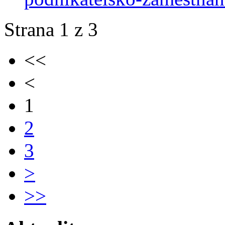
Strana 1 z 3
<<
<
1
2
3
>
>>