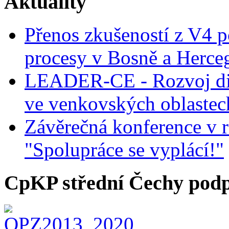
Aktuality
Přenos zkušeností z V4 p
procesy v Bosně a Herce
LEADER-CE - Rozvoj dig
ve venkovských oblastec
Závěrečná konference v r
"Spolupráce se vyplácí!"
CpKP střední Čechy podp