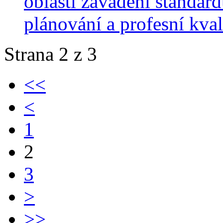
oblasti zavádění standard
plánování a profesní kval
Strana 2 z 3
<<
<
1
2
3
>
>>