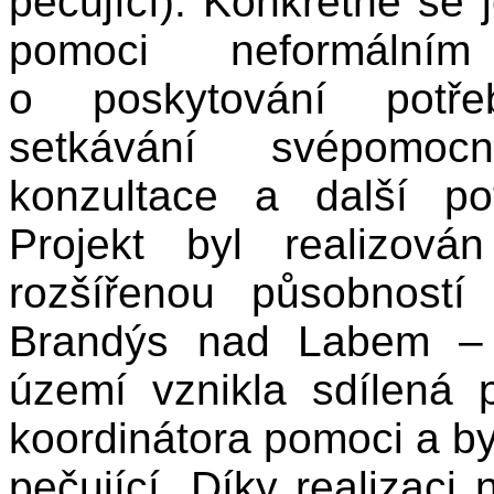
pečující). Konkrétně se 
pomoci neformálním
o poskytování potřeb
setkávání svépomocn
konzultace a další po
Projekt byl realizo
rozšířenou působnos
Brandýs nad Labem – 
území vznikla sdílená
koordinátora pomoci a by
pečující. Díky realizaci