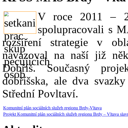
V roce 2011 – 2
spolupracovali s M
rozšíření strategie v obl
navazoval na naší již něk
Dobříš. Současný proje
dobříšska, ale dva svazk
Střední Povltaví.
Komunitní plán sociálních služeb regionu Brdy-Vltava
Projekt Komunitní plán sociálních služeb regionu Brdy – Vltava sla