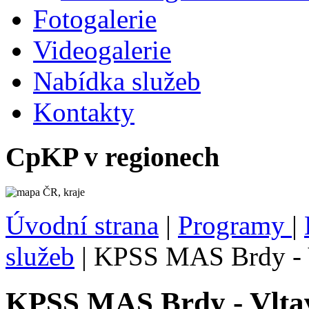
Fotogalerie
Videogalerie
Nabídka služeb
Kontakty
CpKP v regionech
Úvodní strana
|
Programy
|
služeb
|
KPSS MAS Brdy - 
KPSS MAS Brdy - Vlta