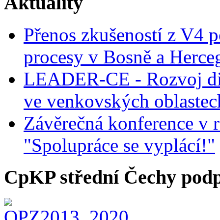
Aktuality
Přenos zkušeností z V4 p
procesy v Bosně a Herce
LEADER-CE - Rozvoj dig
ve venkovských oblastec
Závěrečná konference v r
"Spolupráce se vyplácí!"
CpKP střední Čechy podp