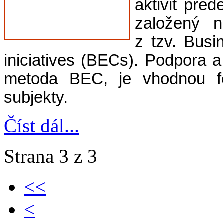
aktivit pře
založený n
z tzv. Bus
iniciatives (BECs). Podpora 
metoda BEC, je vhodnou fo
subjekty.
Číst dál...
Strana 3 z 3
<<
<