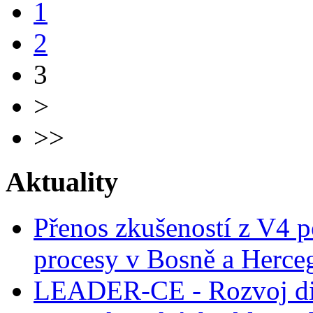
1
2
3
>
>>
Aktuality
Přenos zkušeností z V4 p
procesy v Bosně a Herce
LEADER-CE - Rozvoj dig