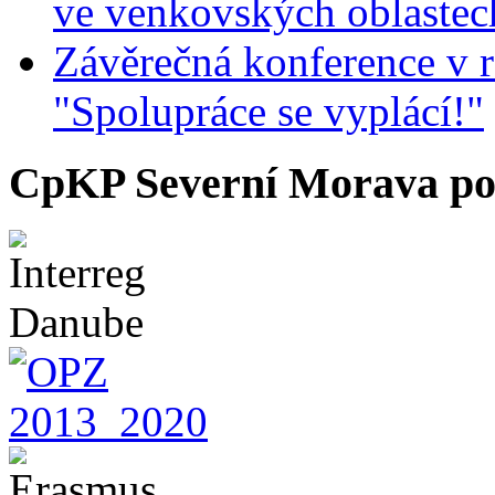
ve venkovských oblastec
Závěrečná konference v r
"Spolupráce se vyplácí!"
CpKP Severní Morava po