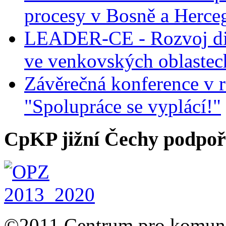
procesy v Bosně a Herce
LEADER-CE - Rozvoj dig
ve venkovských oblastec
Závěrečná konference v r
"Spolupráce se vyplácí!"
CpKP jižní Čechy podpoři
©2011 Centrum pro komunit