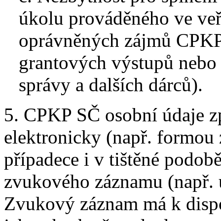
úkolu prováděného ve ve
oprávněných zájmů CPKP 
grantových výstupů nebo 
správy a dalších dárců).
5. CPKP SČ osobní údaje z
elektronicky (např. formou 
případece i v tištěné podob
zvukového záznamu (např. 
Zvukový záznam má k dispoz