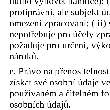
nutno vyhovět námitce); (
protiprávní, ale subjekt 
omezení zpracování; (iii) 
nepotřebuje pro účely zpra
požaduje pro určení, výk
nároků.
e. Právo na přenositelnos
získat své osobní údaje v
používaném a čitelném for
osobních údajů.