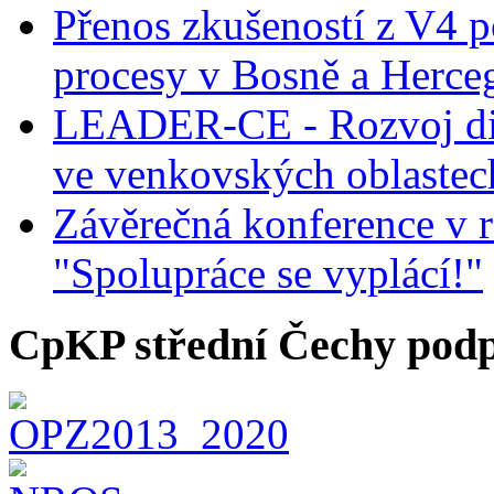
Přenos zkušeností z V4 p
procesy v Bosně a Herce
LEADER-CE - Rozvoj dig
ve venkovských oblastec
Závěrečná konference v r
"Spolupráce se vyplácí!"
CpKP střední Čechy podp