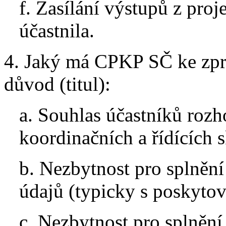
f. Zasílání výstupů z proj
účastnila.
4. Jaký má CPKP SČ ke zpr
důvod (titul):
a. Souhlas účastníků rozh
koordinačních a řídících s
b. Nezbytnost pro splněn
údajů (typicky s poskytov
c. Nezbytnost pro splnění