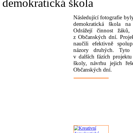
demokratická škola
Následující fotografie byl
demokratická škola na 
Odrážejí činnost žáků
z Občanských dní. Projek
naučili efektivně spolup
názory druhých. Tyto
v dalších fázích projektu
školy, návrhu jejich ře
Občanských dní.