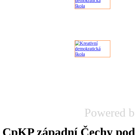
Powered 
CpKP západní Čechy podp